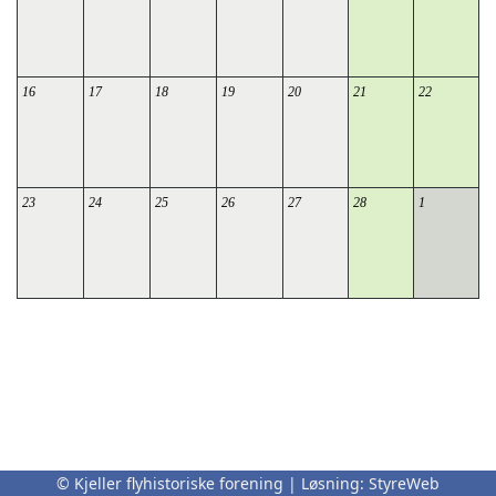
16
17
18
19
20
21
22
23
24
25
26
27
28
1
© Kjeller flyhistoriske forening | Løsning:
StyreWeb