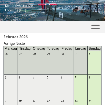
Februar 2026
Forrige
Neste
Mandag
Tirsdag
Onsdag
Torsdag
Fredag
Lørdag
Søndag
26
27
28
29
30
31
1
2
3
4
5
6
7
8
9
10
11
12
13
14
15